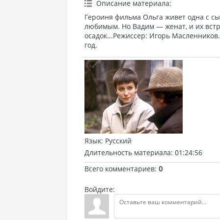
Описание материала
:
Героиня фильма Ольга живет одна с сын
любимым. Но Вадим — женат, и их вст
осадок...Режиссер: Игорь Масленников
год.
Язык
: Русский
Длительность материала
: 01:24:56
Всего комментариев
:
0
Войдите: