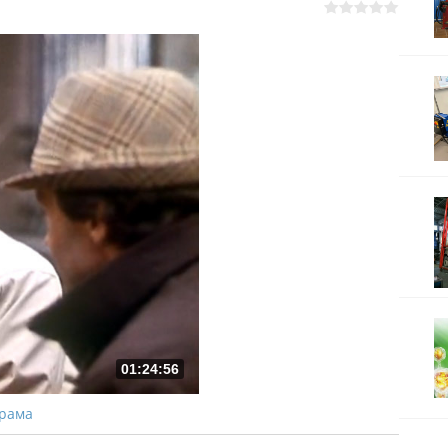
01:24:56
Драма