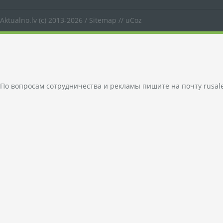
Aktualno.lv
(c) 2013-2026 /
Sitemap
//
uCoz
По вопросам сотрудничества и рекламы пишите на почту
rusal