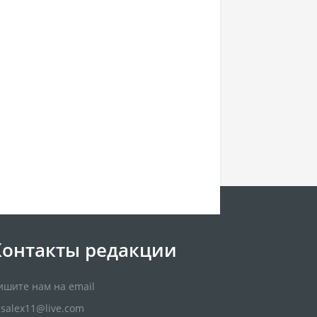
Контакты редакции
ишите нам на email
usalex11@live.com