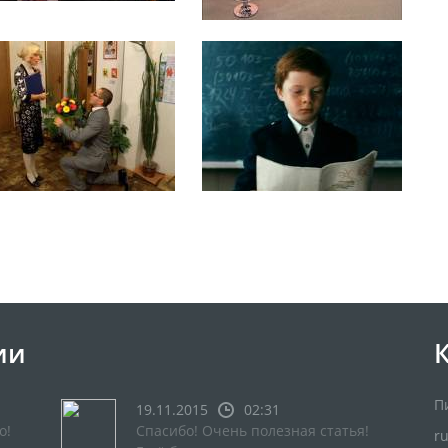
ии
П
19.11.2015
02:31
о!
Спасибо! Очень полезная статья!
r