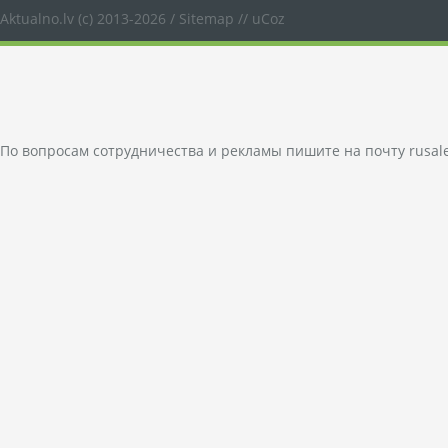
Aktualno.lv
(c) 2013-2026 /
Sitemap
//
uCoz
По вопросам сотрудничества и рекламы пишите на почту
rusal