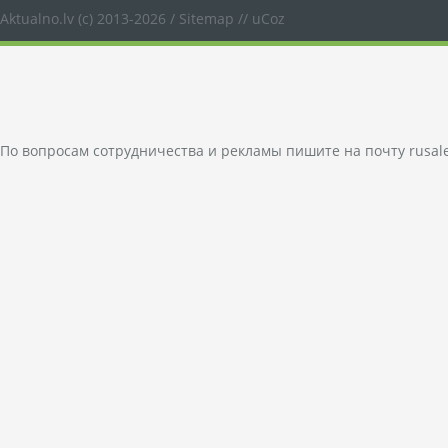
Aktualno.lv
(c) 2013-2026 /
Sitemap
//
uCoz
По вопросам сотрудничества и рекламы пишите на почту
rusal