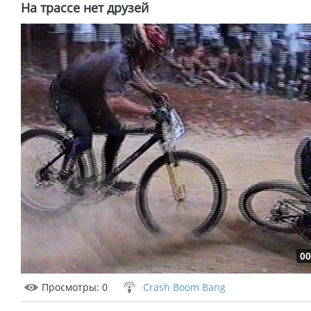
На трассе нет друзей
00
Просмотры
: 0
Crash Boom Bang