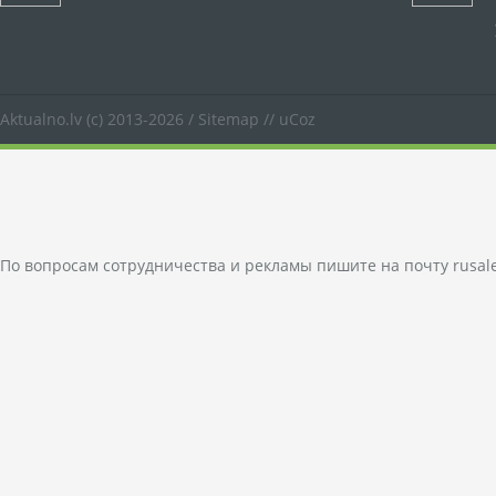
Aktualno.lv
(c) 2013-2026 /
Sitemap
//
uCoz
По вопросам сотрудничества и рекламы пишите на почту
rusal