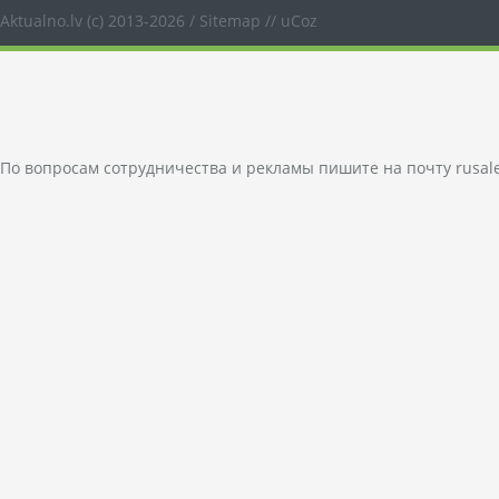
Aktualno.lv
(c) 2013-2026 /
Sitemap
//
uCoz
По вопросам сотрудничества и рекламы пишите на почту
rusal