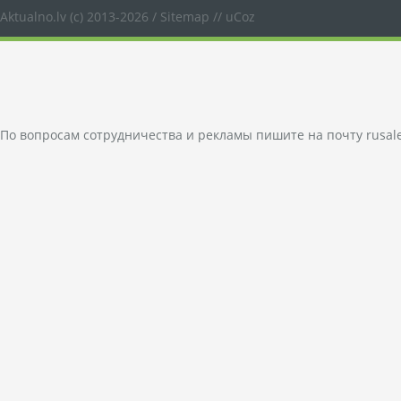
Aktualno.lv
(c) 2013-2026 /
Sitemap
//
uCoz
По вопросам сотрудничества и рекламы пишите на почту
rusal