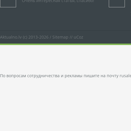
Очень интересная статья, спасибо!
Aktualno.lv
(c) 2013-2026 /
Sitemap
//
uCoz
По вопросам сотрудничества и рекламы пишите на почту
rusal