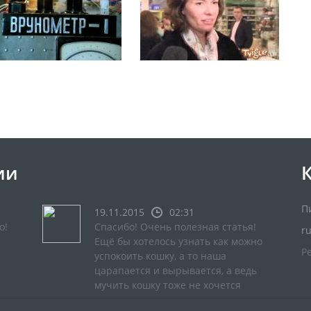
ии
П
19.11.2015
02:31
о!
Спасибо! Очень полезная статья!
r
Ещё бы хотелось узнать как можно
Р
успокоить кошку, а то наша
царапается и вырывается, а ведь
мучить кошку тоже не хочется