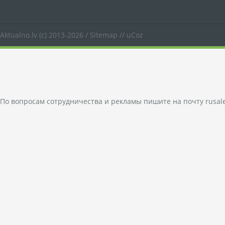
Aktualno.lv
(c) 2013-2026 /
Sitemap
//
uCoz
По вопросам сотрудничества и рекламы пишите на почту
rusal