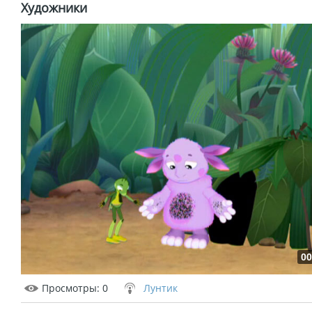
Художники
00
Просмотры
: 0
Лунтик