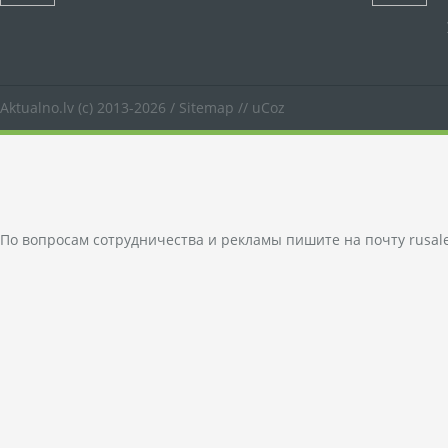
Aktualno.lv
(c) 2013-2026 /
Sitemap
//
uCoz
По вопросам сотрудничества и рекламы пишите на почту
rusal