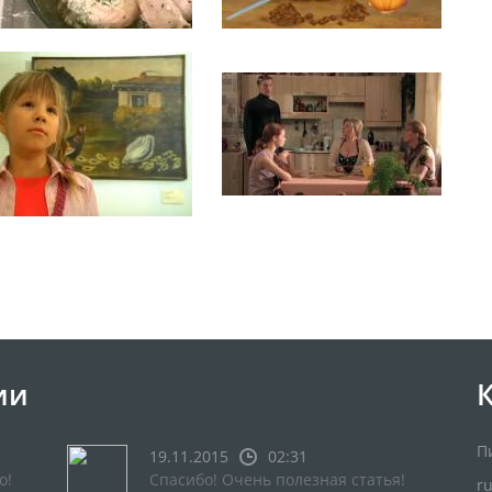
ии
П
19.11.2015
02:31
о!
Спасибо! Очень полезная статья!
r