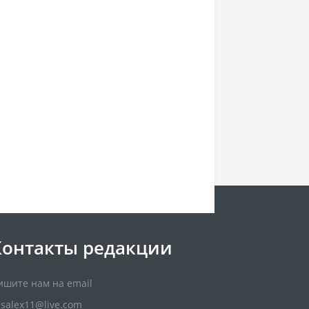
Контакты редакции
ишите нам на email
usalex11@live.com