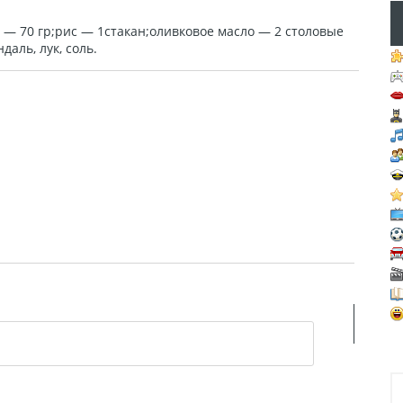
а — 70 гр;рис — 1стакан;оливковое масло — 2 столовые
аль, лук, соль.