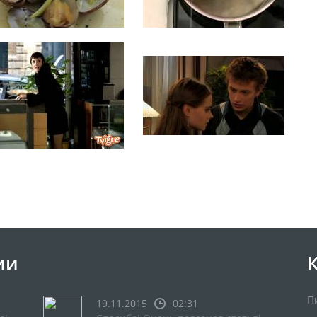
ии
П
19.11.2015
02:31