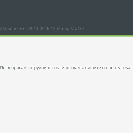
Aktualno.lv
(c) 2013-2026 /
Sitemap
//
uCoz
По вопросам сотрудничества и рекламы пишите на почту
rusal