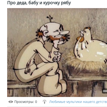
Про деда, бабу и курочку рябу
00
Просмотры
: 0
Любимые мультики нашего детств