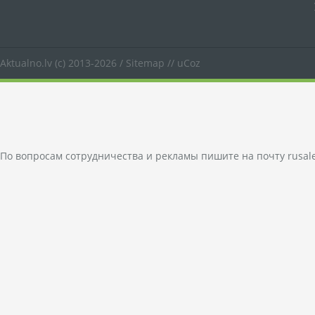
Aktualno.lv
(c) 2013-2026 /
Sitemap
//
uCoz
По вопросам сотрудничества и рекламы пишите на почту
rusal