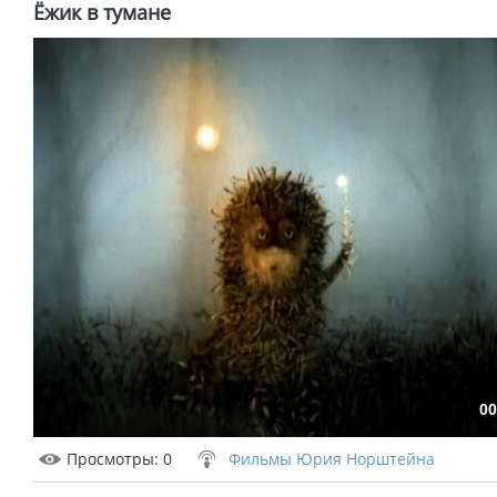
Ёжик в тумане
00
Просмотры
: 0
Фильмы Юрия Норштейна