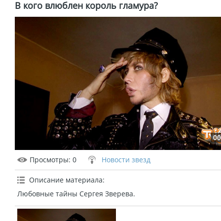
В кого влюблен король гламура?
00
Просмотры
: 0
Новости звезд
Описание материала
:
Любовные тайны Сергея Зверева.