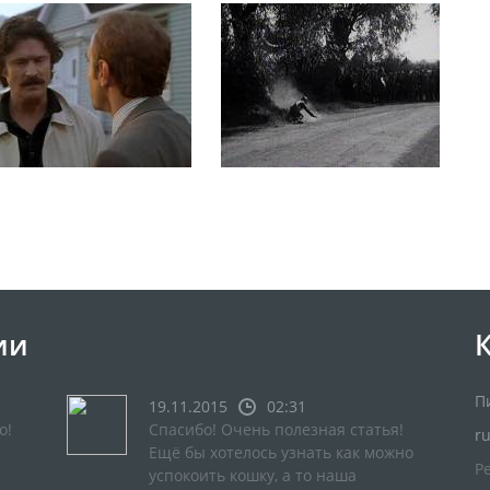
ии
П
19.11.2015
02:31
о!
Спасибо! Очень полезная статья!
r
Ещё бы хотелось узнать как можно
Р
успокоить кошку, а то наша