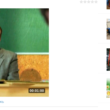
00:01:00
жь