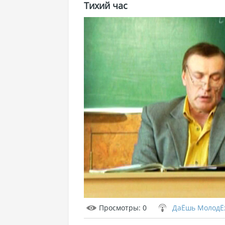
Тихий час
Просмотры
: 0
ДаЁшь МолодЁ