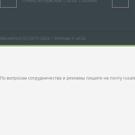
Очень интересная статья, спасибо!
Aktualno.lv
(c) 2013-2026 /
Sitemap
//
uCoz
По вопросам сотрудничества и рекламы пишите на почту
rusal