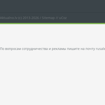
Aktualno.lv
(c) 2013-2026 /
Sitemap
//
uCoz
По вопросам сотрудничества и рекламы пишите на почту
rusal