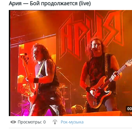
Ария — Бой продолжается (live)
00
Просмотры
: 0
Рок-музыка