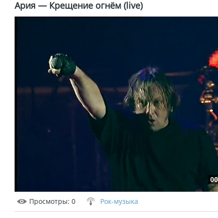
Ария — Крещение огнём (live)
00
Просмотры
: 0
Рок-музыка