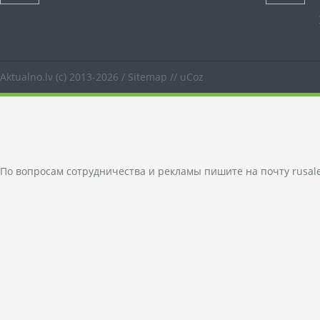
Aktualno.lv
(c) 2013-2026 /
Sitemap
//
uCoz
По вопросам сотрудничества и рекламы пишите на почту
rusal