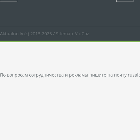
Aktualno.lv
(c) 2013-2026 /
Sitemap
//
uCoz
По вопросам сотрудничества и рекламы пишите на почту
rusal