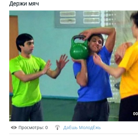
Держи мяч
00
Просмотры
: 0
ДаЁшь МолодЁжь