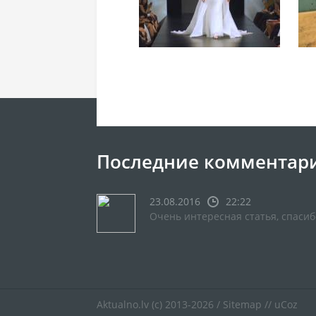
Последние комментар
23.08.2016
22:22
Очень интересная статья, спасиб
Aktualno.lv
(c) 2013-2026 /
Sitemap
//
uCoz