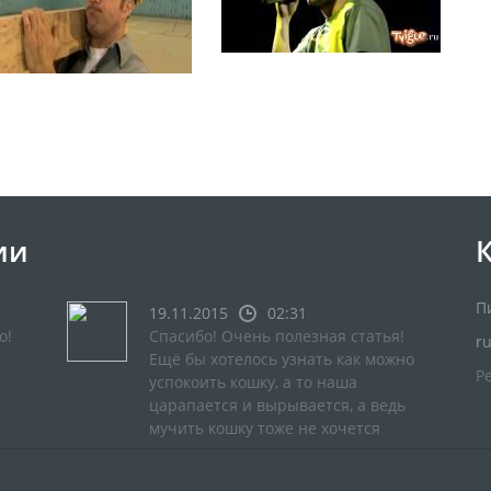
ии
П
19.11.2015
02:31
о!
Спасибо! Очень полезная статья!
r
Ещё бы хотелось узнать как можно
Р
успокоить кошку, а то наша
царапается и вырывается, а ведь
мучить кошку тоже не хочется