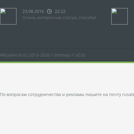
23.08.2016
22:22
Очень интересная статья, спасибо!
Aktualno.lv
(c) 2013-2026 /
Sitemap
//
uCoz
По вопросам сотрудничества и рекламы пишите на почту
rusal