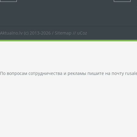
Aktualno.lv
(c) 2013-2026 /
Sitemap
//
uCoz
По вопросам сотрудничества и рекламы пишите на почту
rusal