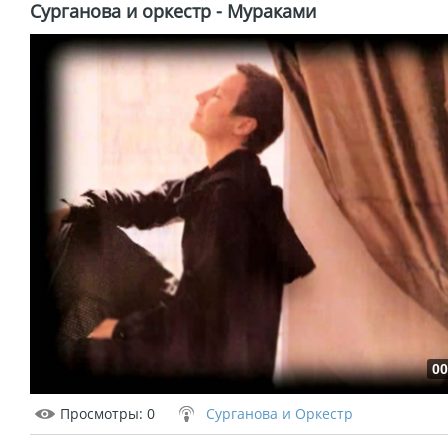
Сурганова и оркестр - Мураками
00
Просмотры
: 0
Сурганова и Оркестр