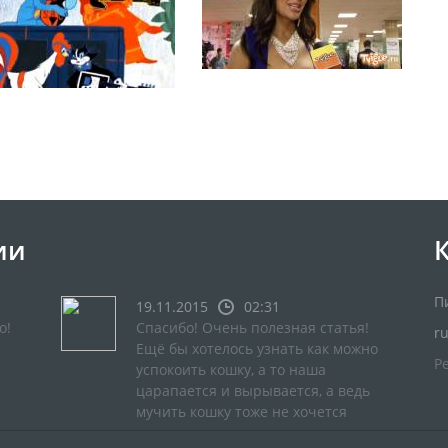
ии
П
19.11.2015
02:31
о!
Спасибо! Очень полезная статья!
r
Ещё бы хотелось узнать как можно
Р
успокоить кошку, а то наша
царапается и вырывается, а ведь
мучить кошку тоже не хочется