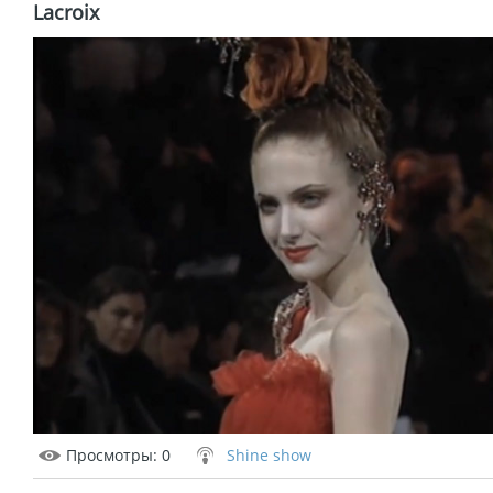
Lacroix
Просмотры
: 0
Shine show