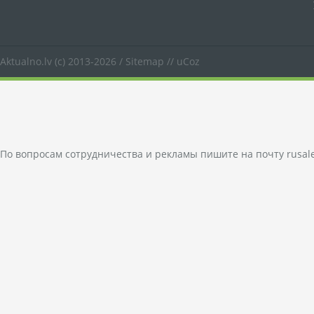
Aktualno.lv
(c) 2013-2026 /
Sitemap
//
uCoz
По вопросам сотрудничества и рекламы пишите на почту
rusal