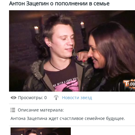
Антон Зацепин о пополнении в семье
00
Просмотры
: 0
Новости звезд
Описание материала
:
Антона Зацепина ждет счастливое семейное будущее.