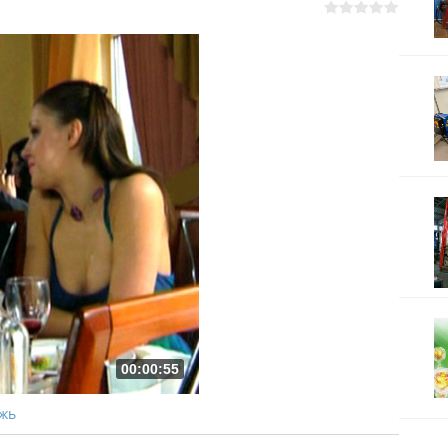
00:00:55
жь