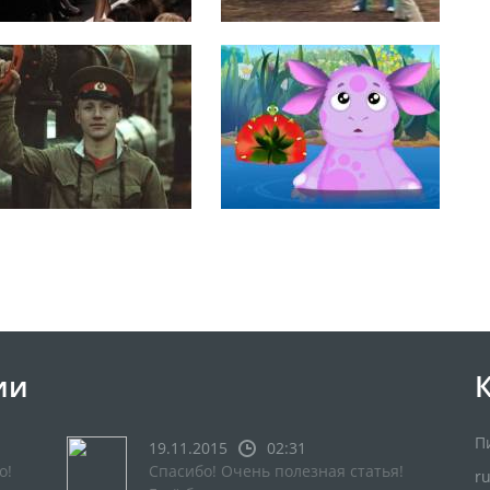
ии
П
19.11.2015
02:31
о!
Спасибо! Очень полезная статья!
r