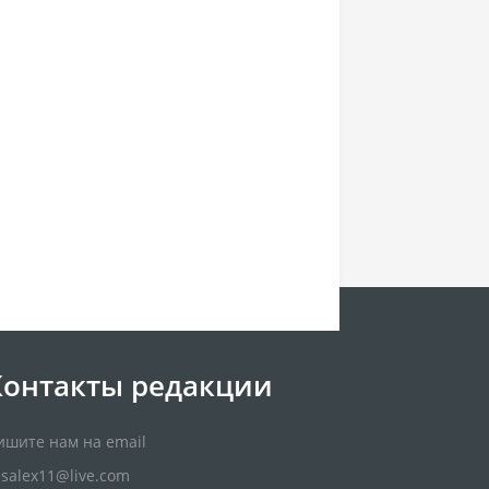
Контакты редакции
ишите нам на email
usalex11@live.com