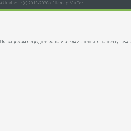
Aktualno.lv
(c) 2013-2026 /
Sitemap
//
uCoz
По вопросам сотрудничества и рекламы пишите на почту
rusal