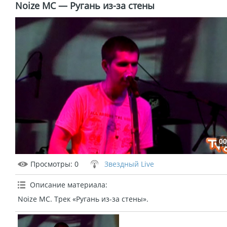
Noize MC — Ругань из-за стены
00
Просмотры
: 0
Звездный Live
Описание материала
:
Noize MC. Трек «Ругань из-за стены».