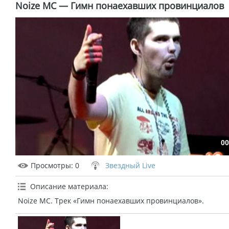
Noize MC — Гимн понаехавших провинциалов
00
Просмотры
: 0
Звездный Live
Описание материала
:
Noize MC. Трек «Гимн понаехавших провинциалов».