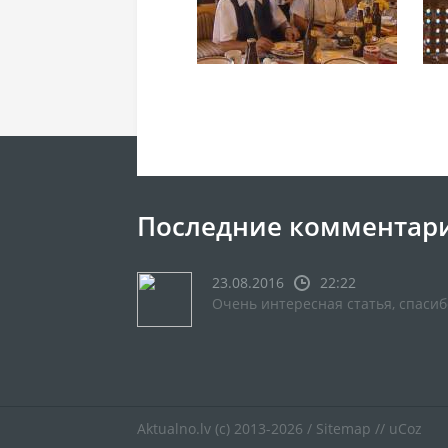
Последние комментар
23.08.2016
22:22
Очень интересная статья, спасиб
Aktualno.lv
(c) 2013-2026 /
Sitemap
//
uCoz