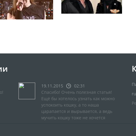
ии
П
19.11.2015
02:31
о!
Спасибо! Очень полезная статья!
r
Ещё бы хотелось узнать как можно
Р
успокоить кошку, а то наша
царапается и вырывается, а ведь
мучить кошку тоже не хочется