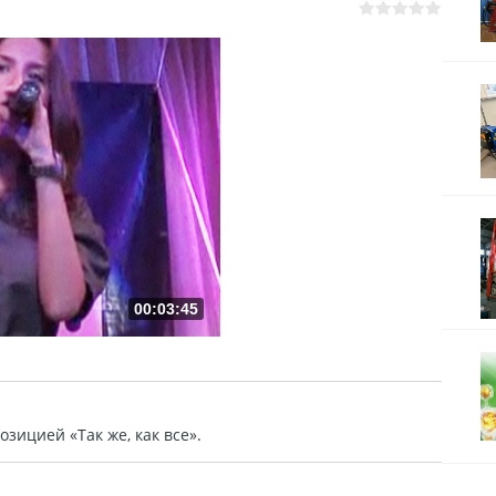
00:03:45
зицией «Так же, как все».