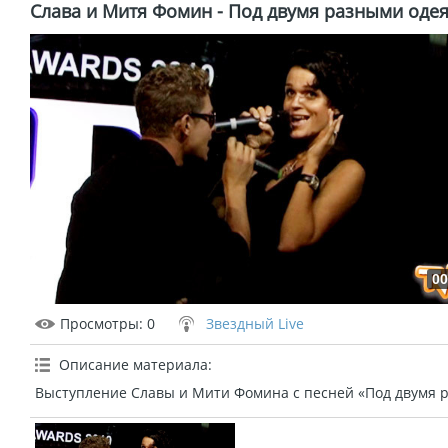
Слава и Митя Фомин - Под двумя разными оде
00
Просмотры
: 0
Звездный Live
Описание материала
:
Выступление Славы и Мити Фомина с песней «Под двумя 