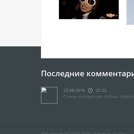
Последние комментар
23.08.2016
22:22
Очень интересная статья, спасиб
Aktualno.lv
(c) 2013-2026 /
Sitemap
//
uCoz