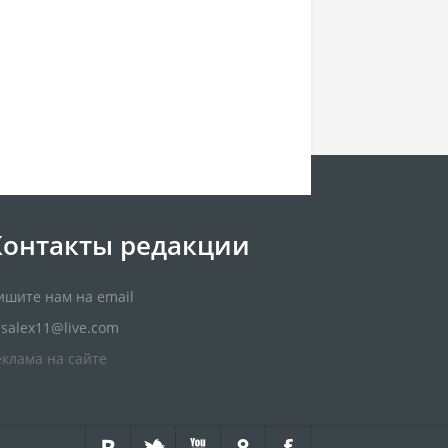
Контакты редакции
ишите нам на email
usalex11@live.com
еклама на сайте