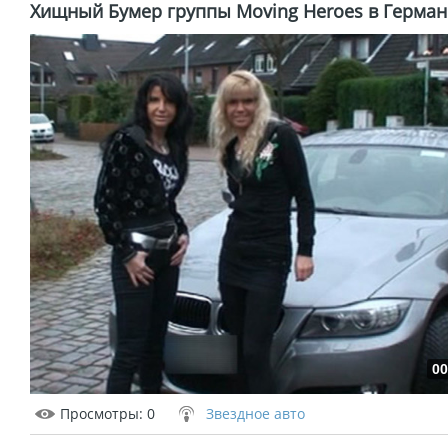
Хищный Бумер группы Moving Heroes в Герма
00
Просмотры
: 0
Звездное авто