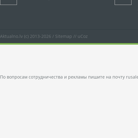
Aktualno.lv
(c) 2013-2026 /
Sitemap
//
uCoz
По вопросам сотрудничества и рекламы пишите на почту
rusal