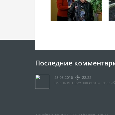
Последние комментар
23.08.2016
22:22
Очень интересная статья, спасиб
Aktualno.lv
(c) 2013-2026 /
Sitemap
//
uCoz