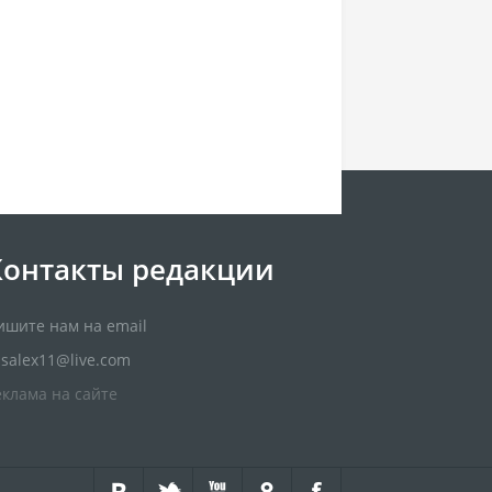
Контакты редакции
ишите нам на email
usalex11@live.com
еклама на сайте