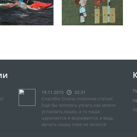
ии
П
19.11.2015
02:31
о!
Спасибо! Очень полезная статья!
r
Ещё бы хотелось узнать как можно
Р
успокоить кошку, а то наша
царапается и вырывается, а ведь
мучить кошку тоже не хочется