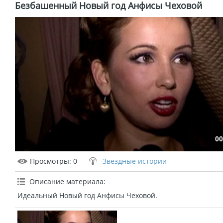
Безбашенный Новый год Анфисы Чеховой
00
Просмотры
: 0
Звездные истории
Описание материала
:
Идеальный Новый год Анфисы Чеховой.