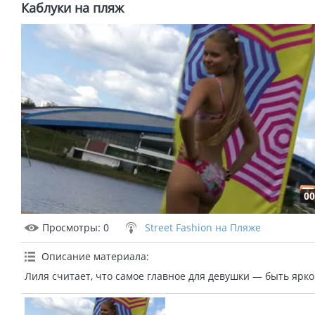
Каблуки на пляж
00
Просмотры
: 0
Street Fashion на Пляже
Описание материала
:
Лиля считает, что самое главное для девушки — быть ярк