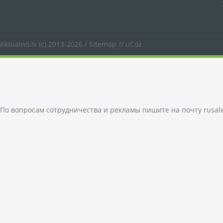
Aktualno.lv
(c) 2013-2026 /
Sitemap
//
uCoz
По вопросам сотрудничества и рекламы пишите на почту
rusal