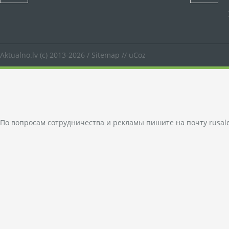
Aktualno.lv
(c) 2013-2026 /
Sitemap
//
uCoz
По вопросам сотрудничества и рекламы пишите на почту
rusal