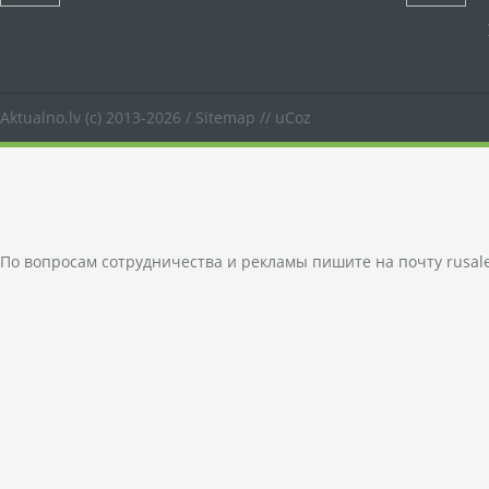
Aktualno.lv
(c) 2013-2026 /
Sitemap
//
uCoz
По вопросам сотрудничества и рекламы пишите на почту
rusal