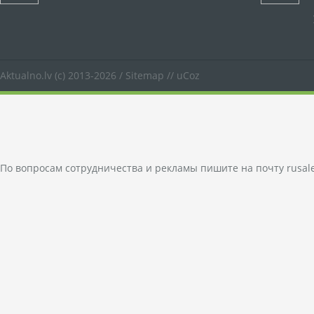
Aktualno.lv
(c) 2013-2026 /
Sitemap
//
uCoz
По вопросам сотрудничества и рекламы пишите на почту
rusal