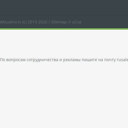
Aktualno.lv
(c) 2013-2026 /
Sitemap
//
uCoz
По вопросам сотрудничества и рекламы пишите на почту
rusal