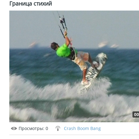
Граница стихий
00
Просмотры
: 0
Crash Boom Bang