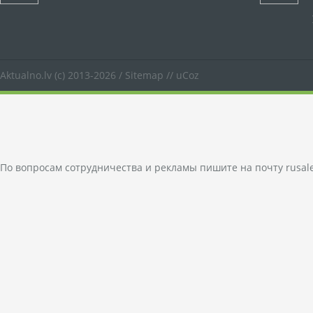
Aktualno.lv
(c) 2013-2026 /
Sitemap
//
uCoz
По вопросам сотрудничества и рекламы пишите на почту
rusal