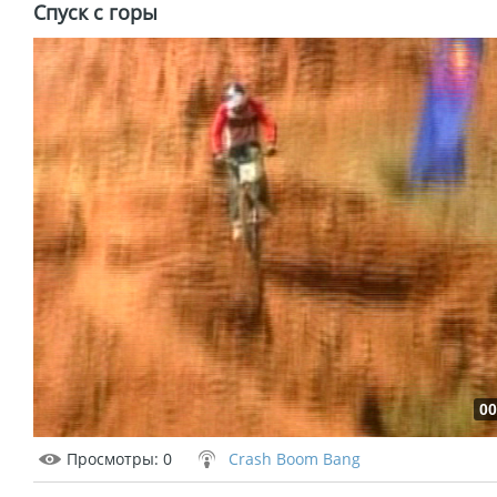
Спуск с горы
00
Просмотры
: 0
Crash Boom Bang