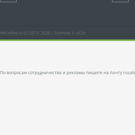
Aktualno.lv
(c) 2013-2026 /
Sitemap
//
uCoz
По вопросам сотрудничества и рекламы пишите на почту
rusal