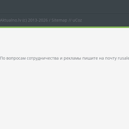
Aktualno.lv
(c) 2013-2026 /
Sitemap
//
uCoz
По вопросам сотрудничества и рекламы пишите на почту
rusal