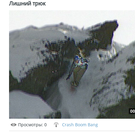
Лишний трюк
00
Просмотры
: 0
Crash Boom Bang