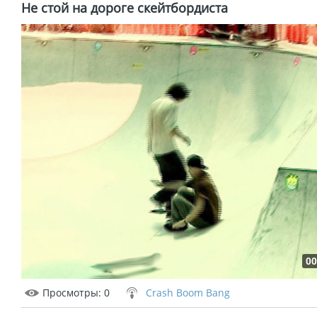
Не стой на дороге скейтбордиста
00
Просмотры
: 0
Crash Boom Bang