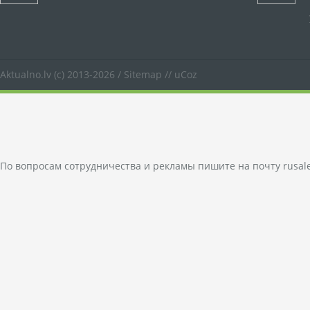
Aktualno.lv
(c) 2013-2026 /
Sitemap
//
uCoz
По вопросам сотрудничества и рекламы пишите на почту
rusal