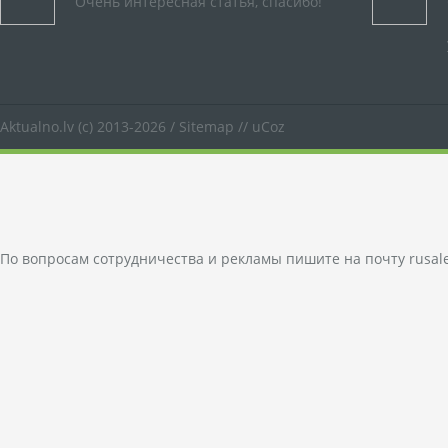
Очень интересная статья, спасибо!
Aktualno.lv
(c) 2013-2026 /
Sitemap
//
uCoz
По вопросам сотрудничества и рекламы пишите на почту
rusal