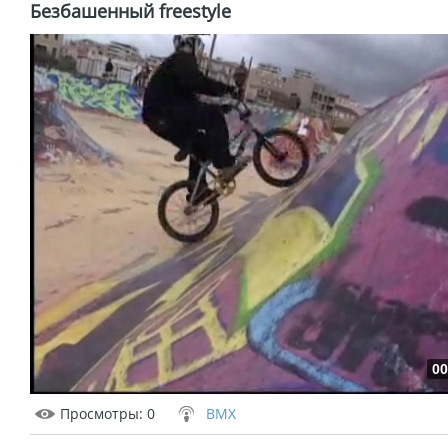
Безбашенный freestyle
00
Просмотры
: 0
BMX