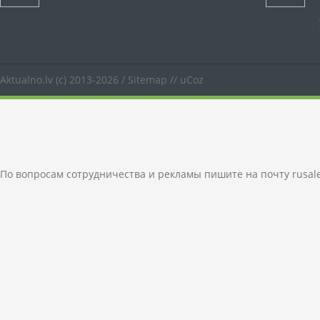
Aktualno.lv
(c) 2013-2026 /
Sitemap
//
uCoz
По вопросам сотрудничества и рекламы пишите на почту
rusal